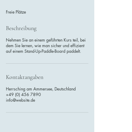
e
n
Freie Plätze
d
e
t
Beschreibung
Nehmen Sie an einem geführten Kurs teil, bei
dem Sie lernen, wie man sicher und effizient
auf einem Stand-Up-Paddle-Board paddelt.
Kontaktangaben
Herrsching am Ammersee, Deutschland
+49 (0) 456 7890
info@website.de